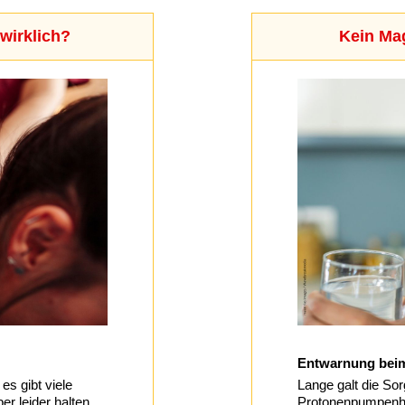
wirklich?
Kein Ma
Entwarnung bei
s gibt viele
Lange galt die So
r leider halten
Protonenpumpenhe