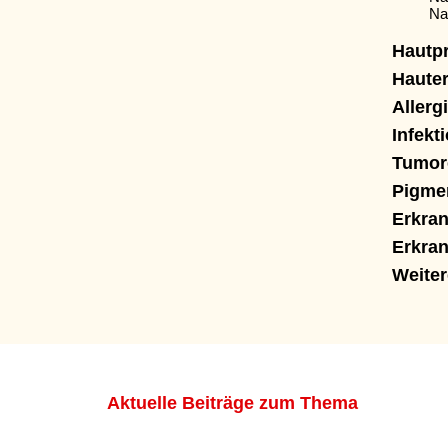
Na
Hautpr
Haute
Allerg
Infekt
Tumor
Pigme
Erkra
Erkra
Weite
Aktuelle Beiträge zum Thema