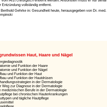
r vom Arzt chirurgisch entfernt werden. Ansonsten muss er nur behan
r Entzündung vollständig entfernt.
 Berthold Gehrke in: Gesundheit heute, herausgegeben von Dr. med. Arn
empinski
grundwissen Haut, Haare und Nägel
lergiediagnostik
atomie und Funktion der Haare
atomie und Funktion der Nägel
fbau und Funktion der Haut
fbau und Funktion der Hautdrüsen
handlungsstrategien in der Dermatologie
r Weg zur Diagnose in der Dermatologie
e medizinischen Berufe in der Dermatologie
utpflege bei chronischen Hauterkrankungen
uttypen und tägliche Hautpflege
usemittel
gelpflege