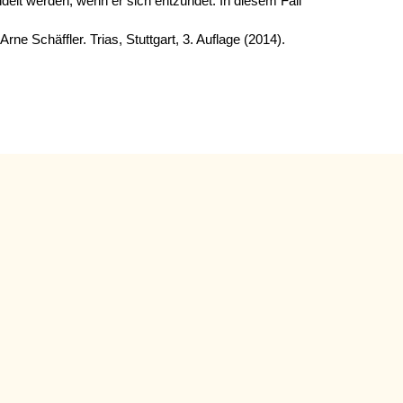
delt werden, wenn er sich entzündet. In diesem Fall
e Schäffler. Trias, Stuttgart, 3. Auflage (2014).