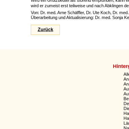
Wird ein Grützbeutel als störend empfunden, kann e
wird er zumeist erst teilweise und nach Abklingen de
Von: Dr. med. Arne Schäffler, Dr. Ute Koch, Dr. med.
Überarbeitung und Aktualisierung: Dr. med. Sonja K
Zurück
Hinter
Al
An
An
Au
Au
Be
De
Di
Ha
Ha
Lä
Na