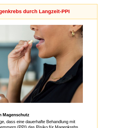
genkrebs durch Langzeit-PPI
m Magenschutz
rge, dass eine dauerhafte Behandlung mit
mmern (PPI) das Risiko für Magenkrebs