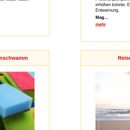
erhöhen könnte. Ei
Entwarnung.
Mag…
mehr
henschwamm
Reis