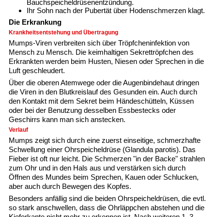
Bauchspeicheldrüsenentzündung.
Ihr Sohn nach der Pubertät über Hodenschmerzen klagt.
Die Erkrankung
Krankheitsentstehung und Übertragung
Mumps-Viren verbreiten sich über Tröpfcheninfektion von
Mensch zu Mensch. Die keimhaltigen Sekrettröpfchen des
Erkrankten werden beim Husten, Niesen oder Sprechen in die
Luft geschleudert.
Über die oberen Atemwege oder die Augenbindehaut dringen
die Viren in den Blutkreislauf des Gesunden ein. Auch durch
den Kontakt mit dem Sekret beim Händeschütteln, Küssen
oder bei der Benutzung desselben Essbestecks oder
Geschirrs kann man sich anstecken.
Verlauf
Mumps zeigt sich durch eine zuerst einseitige, schmerzhafte
Schwellung einer Ohrspeicheldrüse (Glandula parotis). Das
Fieber ist oft nur leicht. Die Schmerzen "in der Backe" strahlen
zum Ohr und in den Hals aus und verstärken sich durch
Öffnen des Mundes beim Sprechen, Kauen oder Schlucken,
aber auch durch Bewegen des Kopfes.
Besonders anfällig sind die beiden Ohrspeicheldrüsen, die evtl.
so stark anschwellen, dass die Ohrläppchen abstehen und die
Kieferkante nicht mehr zu erkennen ist. Nach weiteren 1–3