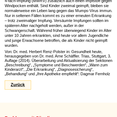
4-fach-Impfung (MMRV) zusätzlich auch einen Impfstoff gegen
Windpocken enthält. Sind Kinder zweimal geimpft, bleiben sie
normalerweise ein Leben lang gegen das Mumps-Virus immun.
Nur in seltenen Fällen kommt es zu einer erneuten Erkrankung
– trotz zweimaliger Impfung. Versäumte Impfungen sollten im
späteren Alter nachgeholt werden, außer in der
Schwangerschaft. Während früher überwiegend Kinder im Alter
unter 10 Jahren erkrankten, sind heute vor allem Jugendliche
und junge Erwachsene betroffen, die als Kinder nicht geimpft
wurden.
Von: Dr. med. Herbert Renz-Polster in: Gesundheit heute,
herausgegeben von Dr. med. Arne Schäffler. Trias, Stuttgart, 3.
Auflage (2014). Überarbeitung und Aktualisierung der Sektionen
„Beschreibung“, „Symptome und Beschwerden“, „Wann zum
Kinderarzt“, „Die Erkrankung“, „Diagnosesicherung“,
„Behandlung“ und „Ihre Apotheke empfiehlt“: Dagmar Fernholz
Zurück