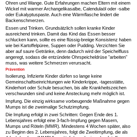
Ohren und Wange. Gute Erfahrungen machen Eltern mit einem
Wickel mit warmer Archangelikasalbe, Calendulaöl oder -salbe
oder Eukalyptuspaste. Auch eine Wärmflasche lindert die
Backenschmerzen.
Essen und Trinken.
Grundsätzlich sollen kranke Kinder
ausreichend trinken. Damit das Kind das Essen besser
schlucken kann, sollte es eine flüssig-breiige Konsistenz haben
wie bei Kartoffelpüree, Suppen oder Pudding. Verzichten Sie
aber auf saure Getränke, denn dadurch wird der Speichelfluss
angeregt, sodass die entzündete Ohrspeicheldrüse "arbeiten"
muss, was weitere Schmerzen verursacht.
Prävention
Isolierung.
Infizierte Kinder dürfen so lange keine
Gemeinschaftseinrichtungen wie Kinderkrippe, -tagesstätte,
Kinderhort oder Schule besuchen, bis alle Krankheitszeichen
verschwunden sind und keine Ansteckung mehr möglich ist.
Impfung.
Die einzig wirksame vorbeugende Maßnahme gegen
Mumps ist die zweimalige Schutzimpfung.
Die Impfung erfolgt in zwei Schritten: Gegen Ende des 1.
Lebensjahres erfolgt eine 3-fach-Impfung gegen Masern,
Mumps und Röteln (MMR). Mindestens 4 Wochen später, also
zu Beginn des 2. Lebensjahres, folgt die Zweitimpfung, die als