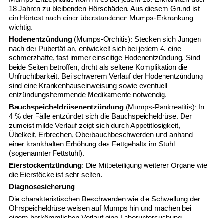
18 Jahren zu bleibenden Hörschäden. Aus diesem Grund ist
ein Hörtest nach einer überstandenen Mumps-Erkrankung
wichtig.
Hodenentzündung
(Mumps-Orchitis): Stecken sich Jungen
nach der Pubertät an, entwickelt sich bei jedem 4. eine
schmerzhafte, fast immer einseitige Hodenentzündung. Sind
beide Seiten betroffen, droht als seltene Komplikation die
Unfruchtbarkeit. Bei schwerem Verlauf der Hodenentzündung
sind eine Krankenhauseinweisung sowie eventuell
entzündungshemmende Medikamente notwendig.
Bauchspeicheldrüsenentzündung
(Mumps-Pankreatitis): In
4 % der Fälle entzündet sich die Bauchspeicheldrüse. Der
zumeist milde Verlauf zeigt sich durch Appetitlosigkeit,
Übelkeit, Erbrechen, Oberbauchbeschwerden und anhand
einer krankhaften Erhöhung des Fettgehalts im Stuhl
(sogenannter Fettstuhl).
Eierstockentzündung
: Die Mitbeteiligung weiterer Organe wie
die Eierstöcke ist sehr selten.
Diagnosesicherung
Die charakteristischen Beschwerden wie die Schwellung der
Ohrspeicheldrüse weisen auf Mumps hin und machen bei
einem herkömmlichen Verlauf eine Laboruntersuchung