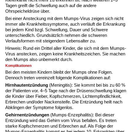
Tagen greift die Schwellung auch auf die andere
Ohrspeicheldrüse über.
Bei einer Ansteckung mit dem Mumps-Virus zeigen sich nicht
immer alle Krankheitssymptome, auch verläuft die Erkrankung
bei jedem Kind bzgl. Schwellung, Dauer und Schwere
unterschiedlich. Grundsätzlich nehmen die schweren
Verlaufsformen mit steigendem Lebensalter zu.
Hinweis: Rund ein Drittel aller Kinder, die sich mit dem Mumps-
Virus anstecken, zeigen keine Krankheitszeichen. Sie machen
den Mumps also unbemerkt durch.
Komplikationen
Bei den meisten Kindern bleibt der Mumps ohne Folgen.
Dennoch treten vereinzelt folgende Komplikationen auf:
Hirnhautentzündung
(Meningitis): Sie kommt bei bis zu 60 %
der Patienten vor. 4–5 Tage nach der Drüsenschwellung klagen
die Kinder über Fieber, Kopfschmerzen, Lichtempfindlichkeit,
Erbrechen und/oder Nackensteife. Die Entzündung heilt nach
Abklingen der Symptome folgenlos.
Gehirnentzündungen
(Mumps-Enzephalitis): Bei dieser
Entzündung wird das Gehirn vom Virus befallen. Es treten
starke Kopfschmerzen und Erbrechen auf. Als Folge der
Mumps-Enzephalitis kommt es bei jedem 10. Erkrankten über