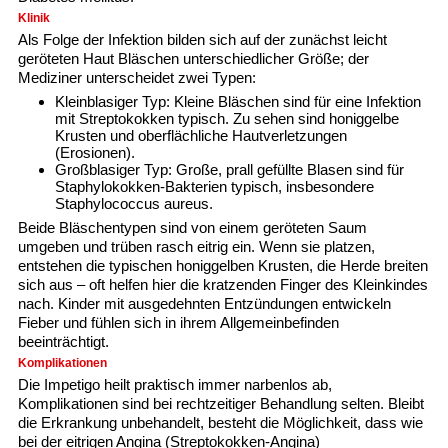
Klinik
Als Folge der Infektion bilden sich auf der zunächst leicht
geröteten Haut Bläschen unterschiedlicher Größe; der
Mediziner unterscheidet zwei Typen:
Kleinblasiger Typ: Kleine Bläschen sind für eine Infektion
mit Streptokokken typisch. Zu sehen sind honiggelbe
Krusten und oberflächliche Hautverletzungen
(Erosionen).
Großblasiger Typ: Große, prall gefüllte Blasen sind für
Staphylokokken-Bakterien typisch, insbesondere
Staphylococcus aureus.
Beide Bläschentypen sind von einem geröteten Saum
umgeben und trüben rasch eitrig ein. Wenn sie platzen,
entstehen die typischen honiggelben Krusten, die Herde breiten
sich aus – oft helfen hier die kratzenden Finger des Kleinkindes
nach. Kinder mit ausgedehnten Entzündungen entwickeln
Fieber und fühlen sich in ihrem Allgemeinbefinden
beeinträchtigt.
Komplikationen
Die Impetigo heilt praktisch immer narbenlos ab,
Komplikationen sind bei rechtzeitiger Behandlung selten. Bleibt
die Erkrankung unbehandelt, besteht die Möglichkeit, dass wie
bei der eitrigen Angina (Streptokokken-Angina)