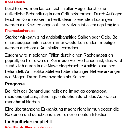
Konservativ
Leichtere Formen lassen sich in aller Regel durch eine
äußerliche Behandlung in den Griff bekommen: Durch Auflegen
feuchter Kompressen mit evtl. desinfizierenden Lösungen
werden die Krusten abgelöst. Ihr Nutzen ist allerdings fraglich.
Pharmakotherapie
Stärker wirksam sind antibiotikahaltige Salben oder Gels
. Bei
einer ausgedehnten oder immer wiederkehrenden Impetigo
werden auch orale Antibiotika verordnet.
Zudem wird in solchen Fällen durch einen Rachenabstrich
geprüft, ob hier etwa ein Keimreservoir vorhanden ist; dies wird
zusätzlich durch in die Nase eingebrachte Antibiotikasalben
behandelt. Antibiotikatabletten haben häufiger Nebenwirkungen
wie Magen-Darm-Beschwerden als Salben.
Prognose
Bei richtiger Behandlung heilt eine Impetigo contagiosa
meistens gut aus, allerdings entstehen durch das Aufkratzen
manchmal Narben.
Eine überstandene Erkrankung macht nicht immun gegen die
Bakterien und schützt nicht vor einer erneuten Infektion.
Ihr Apotheker empfiehlt
Was Sie als Eltern tun können