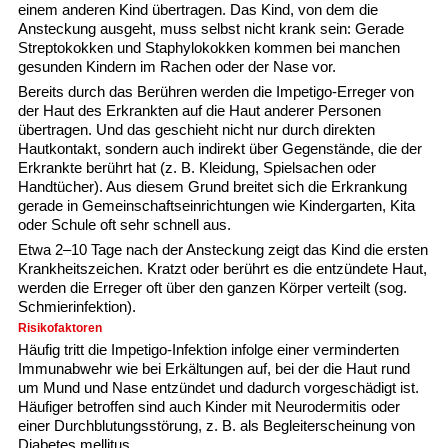
einem anderen Kind übertragen. Das Kind, von dem die
Ansteckung ausgeht, muss selbst nicht krank sein: Gerade
Streptokokken und Staphylokokken kommen bei manchen
gesunden Kindern im Rachen oder der Nase vor.
Bereits durch das Berühren werden die Impetigo-Erreger von
der Haut des Erkrankten auf die Haut anderer Personen
übertragen. Und das geschieht nicht nur durch direkten
Hautkontakt, sondern auch indirekt über Gegenstände, die der
Erkrankte berührt hat (z. B. Kleidung, Spielsachen oder
Handtücher). Aus diesem Grund breitet sich die Erkrankung
gerade in Gemeinschaftseinrichtungen wie Kindergarten, Kita
oder Schule oft sehr schnell aus.
Etwa 2–10 Tage nach der Ansteckung zeigt das Kind die ersten
Krankheitszeichen. Kratzt oder berührt es die entzündete Haut,
werden die Erreger oft über den ganzen Körper verteilt (sog.
Schmierinfektion).
Risikofaktoren
Häufig tritt die Impetigo-Infektion infolge einer verminderten
Immunabwehr wie bei Erkältungen auf, bei der die Haut rund
um Mund und Nase entzündet und dadurch vorgeschädigt ist.
Häufiger betroffen sind auch Kinder mit Neurodermitis oder
einer Durchblutungsstörung, z. B. als Begleiterscheinung von
Diabetes mellitus.