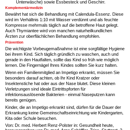
Unterwäsche) sowie Essbesteck und Geschirr.
Komplementärmedizin
Bewährt hat sich die Behandlung mit Calendula-Essenz. Diese
wird im Verhältnis 1:10 mit Wasser verdünnt und als feuchte
Kompresse mehrmals täglich auf die betroffene Haut gelegt.
Auch Thymiantee wird von manchen naturheilkundlichen
Ärzten zur oberflächlichen Behandlung empfohlen.
Prävention
Die wichtigste Vorbeugemaßnahme ist eine sorgfältige Hygiene
bei ihrem Kind. Sich täglich gründlich zu waschen, auch und
gerade in den Hautfalten, sollte das Kind so früh wie möglich
lernen. Die Fingernägel Ihres Kindes sollten Sie kurz halten.
Wenn ein Familienmitglied an Impetigo erkrankt, müssen Sie
besonders darauf achten, ob Ihr Kind Kratzer oder
Insektenstiche hat oder aus der Nase blutet. Diese kleinen
Verletzungen sind ideale Eintrittspforten für
infektionsauslösende Bakterien - einmal Naseputzen kann
bereits genügen.
Kinder, die an Impetigo erkrankt sind, dürfen für die Dauer der
Erkrankung keine Gemeinschaftseinrichtung wie Kindergarten,
Kita oder Schule besuchen.
Von: Dr. med. Herbert Renz-Polster in: Gesundheit heute,