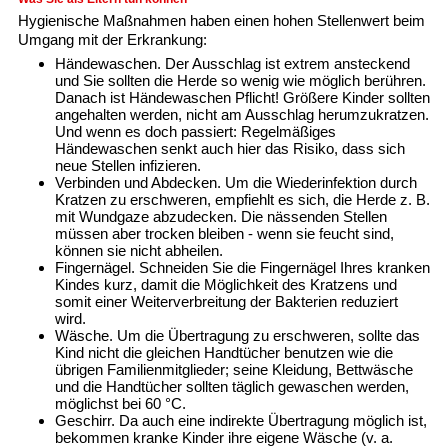
Hygienische Maßnahmen haben einen hohen Stellenwert beim
Umgang mit der Erkrankung:
Händewaschen.
Der Ausschlag ist extrem ansteckend
und Sie sollten die Herde so wenig wie möglich berühren.
Danach ist Händewaschen Pflicht! Größere Kinder sollten
angehalten werden, nicht am Ausschlag herumzukratzen.
Und wenn es doch passiert: Regelmäßiges
Händewaschen senkt auch hier das Risiko, dass sich
neue Stellen infizieren.
Verbinden und Abdecken.
Um die Wiederinfektion durch
Kratzen zu erschweren, empfiehlt es sich, die Herde z. B.
mit Wundgaze abzudecken. Die nässenden Stellen
müssen aber trocken bleiben - wenn sie feucht sind,
können sie nicht abheilen.
Fingernägel.
Schneiden Sie die Fingernägel Ihres kranken
Kindes kurz, damit die Möglichkeit des Kratzens und
somit einer Weiterverbreitung der Bakterien reduziert
wird.
Wäsche.
Um die Übertragung zu erschweren, sollte das
Kind nicht die gleichen Handtücher benutzen wie die
übrigen Familienmitglieder; seine Kleidung, Bettwäsche
und die Handtücher sollten täglich gewaschen werden,
möglichst bei 60 °C.
Geschirr.
Da auch eine indirekte Übertragung möglich ist,
bekommen kranke Kinder ihre eigene Wäsche (v. a.