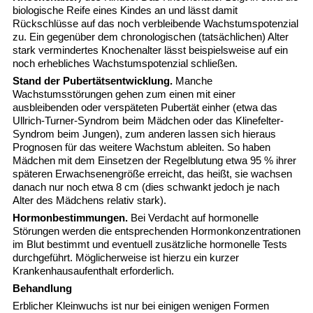
biologische Reife eines Kindes an und lässt damit
Rückschlüsse auf das noch verbleibende Wachstumspotenzial
zu. Ein gegenüber dem chronologischen (tatsächlichen) Alter
stark vermindertes Knochenalter lässt beispielsweise auf ein
noch erhebliches Wachstumspotenzial schließen.
Stand der Pubertätsentwicklung.
Manche
Wachstumsstörungen gehen zum einen mit einer
ausbleibenden oder verspäteten Pubertät einher (etwa das
Ullrich-Turner-Syndrom beim Mädchen oder das Klinefelter-
Syndrom beim Jungen), zum anderen lassen sich hieraus
Prognosen für das weitere Wachstum ableiten. So haben
Mädchen mit dem Einsetzen der Regelblutung etwa 95 % ihrer
späteren Erwachsenengröße erreicht, das heißt, sie wachsen
danach nur noch etwa 8 cm (dies schwankt jedoch je nach
Alter des Mädchens relativ stark).
Hormonbestimmungen.
Bei Verdacht auf hormonelle
Störungen werden die entsprechenden Hormonkonzentrationen
im Blut bestimmt und eventuell zusätzliche hormonelle Tests
durchgeführt. Möglicherweise ist hierzu ein kurzer
Krankenhausaufenthalt erforderlich.
Behandlung
Erblicher Kleinwuchs ist nur bei einigen wenigen Formen