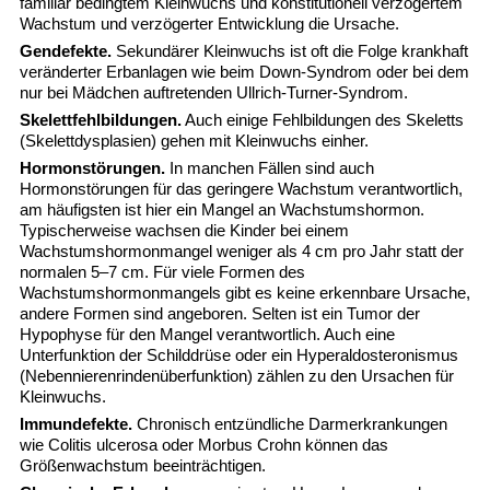
familiär bedingtem Kleinwuchs und konstitutionell verzögertem
Wachstum und verzögerter Entwicklung die Ursache.
Gendefekte.
Sekundärer Kleinwuchs ist oft die Folge krankhaft
veränderter Erbanlagen wie beim Down-Syndrom oder bei dem
nur bei Mädchen auftretenden Ullrich-Turner-Syndrom.
Skelettfehlbildungen.
Auch einige Fehlbildungen des Skeletts
(Skelettdysplasien) gehen mit Kleinwuchs einher.
Hormonstörungen.
In manchen Fällen sind auch
Hormonstörungen für das geringere Wachstum verantwortlich,
am häufigsten ist hier ein Mangel an Wachstumshormon.
Typischerweise wachsen die Kinder bei einem
Wachstumshormonmangel weniger als 4 cm pro Jahr statt der
normalen 5–7 cm. Für viele Formen des
Wachstumshormonmangels gibt es keine erkennbare Ursache,
andere Formen sind angeboren. Selten ist ein Tumor der
Hypophyse für den Mangel verantwortlich. Auch eine
Unterfunktion der Schilddrüse oder ein Hyperaldosteronismus
(Nebennierenrindenüberfunktion) zählen zu den Ursachen für
Kleinwuchs.
Immundefekte.
Chronisch entzündliche Darmerkrankungen
wie Colitis ulcerosa oder Morbus Crohn können das
Größenwachstum beeinträchtigen.