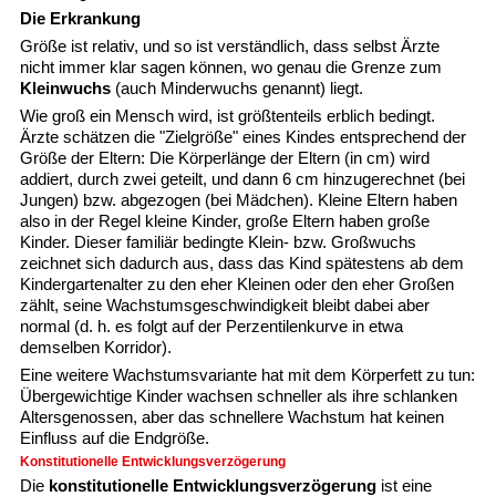
Die Erkrankung
Größe ist relativ, und so ist verständlich, dass selbst Ärzte
nicht immer klar sagen können, wo genau die Grenze zum
Kleinwuchs
(auch Minderwuchs genannt) liegt.
Wie groß ein Mensch wird, ist größtenteils erblich bedingt.
Ärzte schätzen die "Zielgröße" eines Kindes entsprechend der
Größe der Eltern: Die Körperlänge der Eltern (in cm) wird
addiert, durch zwei geteilt, und dann 6 cm hinzugerechnet (bei
Jungen) bzw. abgezogen (bei Mädchen). Kleine Eltern haben
also in der Regel kleine Kinder, große Eltern haben große
Kinder. Dieser familiär bedingte Klein- bzw. Großwuchs
zeichnet sich dadurch aus, dass das Kind spätestens ab dem
Kindergartenalter zu den eher Kleinen oder den eher Großen
zählt, seine Wachstumsgeschwindigkeit bleibt dabei aber
normal (d. h. es folgt auf der Perzentilenkurve in etwa
demselben Korridor).
Eine weitere Wachstumsvariante hat mit dem Körperfett zu tun:
Übergewichtige Kinder wachsen schneller als ihre schlanken
Altersgenossen, aber das schnellere Wachstum hat keinen
Einfluss auf die Endgröße.
Konstitutionelle Entwicklungsverzögerung
Die
konstitutionelle Entwicklungsverzögerung
ist eine