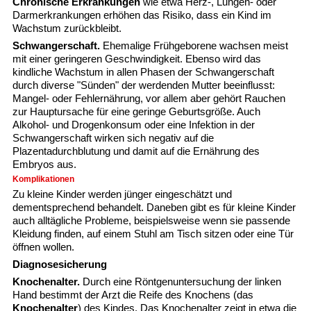
Chronische Erkrankungen
wie etwa Herz-, Lungen- oder
Darmerkrankungen erhöhen das Risiko, dass ein Kind im
Wachstum zurückbleibt.
Schwangerschaft.
Ehemalige Frühgeborene wachsen meist
mit einer geringeren Geschwindigkeit. Ebenso wird das
kindliche Wachstum in allen Phasen der Schwangerschaft
durch diverse "Sünden" der werdenden Mutter beeinflusst:
Mangel- oder Fehlernährung, vor allem aber gehört Rauchen
zur Hauptursache für eine geringe Geburtsgröße. Auch
Alkohol- und Drogenkonsum oder eine Infektion in der
Schwangerschaft wirken sich negativ auf die
Plazentadurchblutung und damit auf die Ernährung des
Embryos aus.
Komplikationen
Zu kleine Kinder werden jünger eingeschätzt und
dementsprechend behandelt. Daneben gibt es für kleine Kinder
auch alltägliche Probleme, beispielsweise wenn sie passende
Kleidung finden, auf einem Stuhl am Tisch sitzen oder eine Tür
öffnen wollen.
Diagnosesicherung
Knochenalter.
Durch eine Röntgenuntersuchung der linken
Hand bestimmt der Arzt die Reife des Knochens (das
Knochenalter
) des Kindes. Das Knochenalter zeigt in etwa die