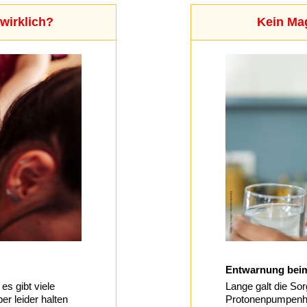
wirklich?
Kein Ma
Entwarnung bei
s gibt viele
Lange galt die So
r leider halten
Protonenpumpenhe