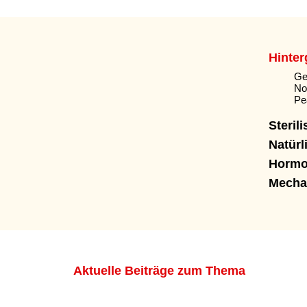
Hinte
Ge
No
Pe
Sterili
Natürl
Hormo
Mecha
Aktuelle Beiträge zum Thema