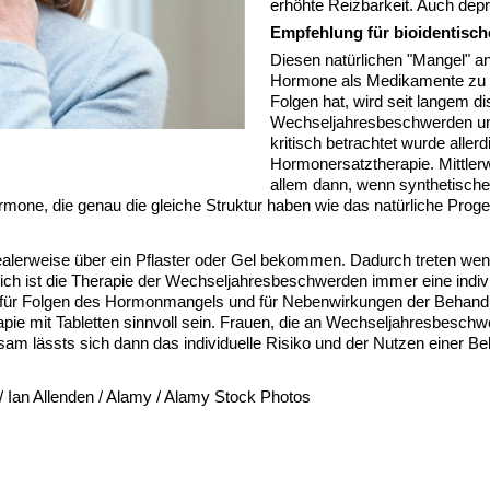
erhöhte Reizbarkeit. Auch dep
Empfehlung für bioidentisc
Diesen natürlichen "Mangel" 
Hormone als Medikamente zu si
Folgen hat, wird seit langem d
Wechseljahresbeschwerden un
kritisch betrachtet wurde aller
Hormonersatztherapie. Mittler
allem dann, wenn synthetisch
mone, die genau die gleiche Struktur haben wie das natürliche Prog
dealerweise über ein Pflaster oder Gel bekommen. Dadurch treten wen
tztlich ist die Therapie der Wechseljahresbeschwerden immer eine ind
o für Folgen des Hormonmangels und für Nebenwirkungen der Behandlu
e mit Tabletten sinnvoll sein. Frauen, die an Wechseljahresbeschwer
nsam lässts sich dann das individuelle Risiko und der Nutzen eine
 / Ian Allenden / Alamy / Alamy Stock Photos