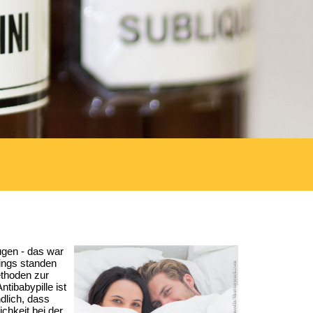
ugen - das war
ings standen
ethoden zur
tibabypille ist
dlich, dass
ichkeit bei der