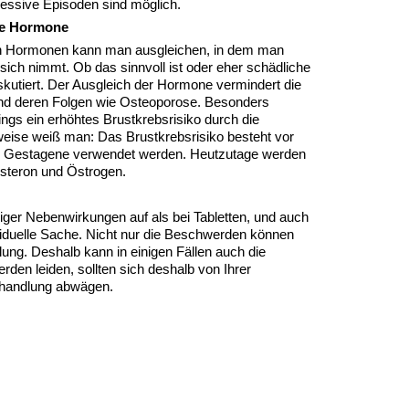
ressive Episoden sind möglich.
he Hormone
an Hormonen kann man ausgleichen, in dem man
ch nimmt. Ob das sinnvoll ist oder eher schädliche
iskutiert. Der Ausgleich der Hormone vermindert die
d deren Folgen wie Osteoporose. Besonders
dings ein erhöhtes Brustkrebsrisiko durch die
weise weiß man: Das Brustkrebsrisiko besteht vor
e Gestagene verwendet werden. Heutzutage werden
esteron und Östrogen.
iger Nebenwirkungen auf als bei Tabletten, und auch
ividuelle Sache. Nicht nur die Beschwerden können
ng. Deshalb kann in einigen Fällen auch die
den leiden, sollten sich deshalb von Ihrer
r Behandlung abwägen.