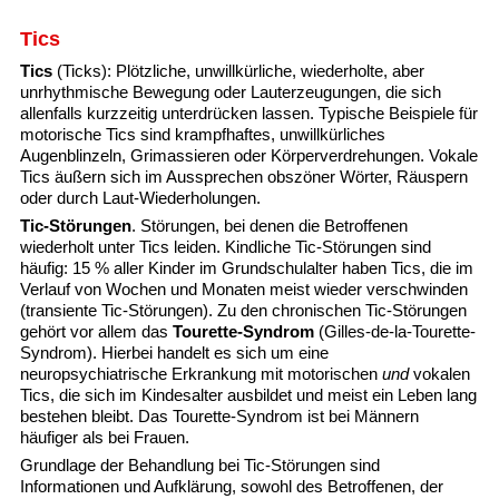
Tics
Tics
(Ticks): Plötzliche, unwillkürliche, wiederholte, aber
unrhythmische Bewegung oder Lauterzeugungen, die sich
allenfalls kurzzeitig unterdrücken lassen. Typische Beispiele für
motorische Tics sind krampfhaftes, unwillkürliches
Augenblinzeln, Grimassieren oder Körperverdrehungen. Vokale
Tics äußern sich im Aussprechen obszöner Wörter, Räuspern
oder durch Laut-Wiederholungen.
Tic-Störungen
. Störungen, bei denen die Betroffenen
wiederholt unter Tics leiden. Kindliche Tic-Störungen sind
häufig: 15 % aller Kinder im Grundschulalter haben Tics, die im
Verlauf von Wochen und Monaten meist wieder verschwinden
(transiente Tic-Störungen). Zu den chronischen Tic-Störungen
gehört vor allem das
Tourette-Syndrom
(Gilles-de-la-Tourette-
Syndrom). Hierbei handelt es sich um eine
neuropsychiatrische Erkrankung mit motorischen
und
vokalen
Tics, die sich im Kindesalter ausbildet und meist ein Leben lang
bestehen bleibt. Das Tourette-Syndrom ist bei Männern
häufiger als bei Frauen.
Grundlage der Behandlung bei Tic-Störungen sind
Informationen und Aufklärung, sowohl des Betroffenen, der