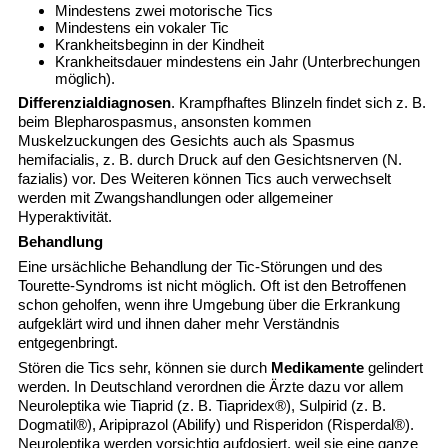
Mindestens zwei motorische Tics
Mindestens ein vokaler Tic
Krankheitsbeginn in der Kindheit
Krankheitsdauer mindestens ein Jahr (Unterbrechungen
möglich).
Differenzialdiagnosen
. Krampfhaftes Blinzeln findet sich z. B.
beim Blepharospasmus, ansonsten kommen
Muskelzuckungen des Gesichts auch als Spasmus
hemifacialis, z. B. durch Druck auf den Gesichtsnerven (N.
fazialis) vor. Des Weiteren können Tics auch verwechselt
werden mit Zwangshandlungen oder allgemeiner
Hyperaktivität.
Behandlung
Eine ursächliche Behandlung der Tic-Störungen und des
Tourette-Syndroms ist nicht möglich. Oft ist den Betroffenen
schon geholfen, wenn ihre Umgebung über die Erkrankung
aufgeklärt wird und ihnen daher mehr Verständnis
entgegenbringt.
Stören die Tics sehr, können sie durch
Medikamente
gelindert
werden. In Deutschland verordnen die Ärzte dazu vor allem
Neuroleptika wie
Tiaprid
(z. B.
Tiapridex®
),
Sulpirid
(z. B.
Dogmatil®
),
Aripiprazol
(Abilify) und
Risperidon
(
Risperdal®
).
Neuroleptika werden vorsichtig aufdosiert, weil sie eine ganze