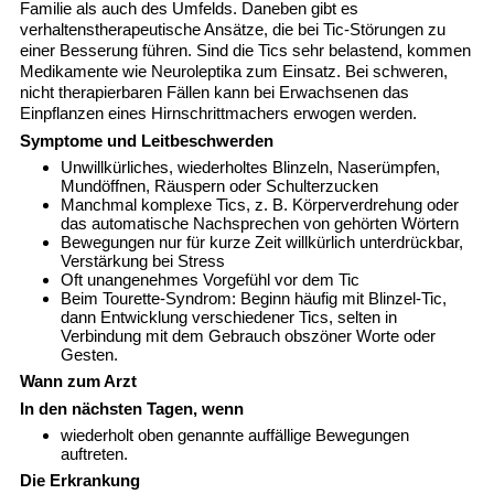
Familie als auch des Umfelds. Daneben gibt es
verhaltenstherapeutische Ansätze, die bei Tic-Störungen zu
einer Besserung führen. Sind die Tics sehr belastend, kommen
Medikamente wie Neuroleptika zum Einsatz. Bei schweren,
nicht therapierbaren Fällen kann bei Erwachsenen das
Einpflanzen eines Hirnschrittmachers erwogen werden.
Symptome und Leitbeschwerden
Unwillkürliches, wiederholtes Blinzeln, Naserümpfen,
Mundöffnen, Räuspern oder Schulterzucken
Manchmal komplexe Tics, z. B. Körperverdrehung oder
das automatische Nachsprechen von gehörten Wörtern
Bewegungen nur für kurze Zeit willkürlich unterdrückbar,
Verstärkung bei Stress
Oft unangenehmes Vorgefühl vor dem Tic
Beim Tourette-Syndrom: Beginn häufig mit Blinzel-Tic,
dann Entwicklung verschiedener Tics, selten in
Verbindung mit dem Gebrauch obszöner Worte oder
Gesten.
Wann zum Arzt
In den nächsten Tagen, wenn
wiederholt oben genannte auffällige Bewegungen
auftreten.
Die Erkrankung