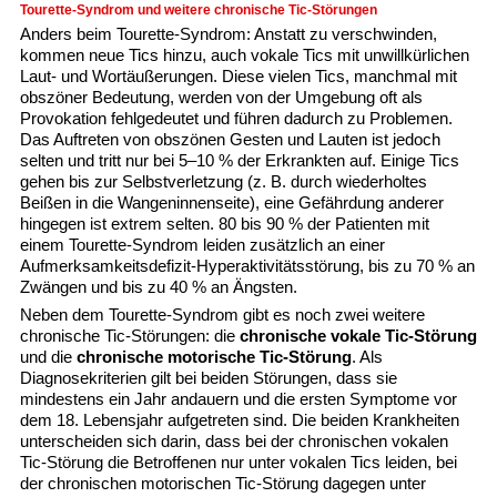
Tourette-Syndrom und weitere chronische Tic-Störungen
Anders beim Tourette-Syndrom: Anstatt zu verschwinden,
kommen neue Tics hinzu, auch vokale Tics mit unwillkürlichen
Laut- und Wortäußerungen. Diese vielen Tics, manchmal mit
obszöner Bedeutung, werden von der Umgebung oft als
Provokation fehlgedeutet und führen dadurch zu Problemen.
Das Auftreten von obszönen Gesten und Lauten ist jedoch
selten und tritt nur bei 5–10 % der Erkrankten auf. Einige Tics
gehen bis zur Selbstverletzung (z. B. durch wiederholtes
Beißen in die Wangeninnenseite), eine Gefährdung anderer
hingegen ist extrem selten. 80 bis 90 % der Patienten mit
einem Tourette-Syndrom leiden zusätzlich an einer
Aufmerksamkeitsdefizit-Hyperaktivitätsstörung, bis zu 70 % an
Zwängen und bis zu 40 % an Ängsten.
Neben dem Tourette-Syndrom gibt es noch zwei weitere
chronische Tic-Störungen: die
chronische vokale Tic-Störung
und die
chronische motorische Tic-Störung
. Als
Diagnosekriterien gilt bei beiden Störungen, dass sie
mindestens ein Jahr andauern und die ersten Symptome vor
dem 18. Lebensjahr aufgetreten sind. Die beiden Krankheiten
unterscheiden sich darin, dass bei der chronischen vokalen
Tic-Störung die Betroffenen nur unter vokalen Tics leiden, bei
der chronischen motorischen Tic-Störung dagegen unter