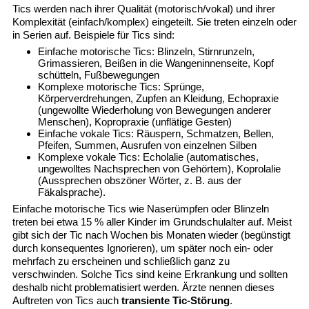
Tics werden nach ihrer Qualität (motorisch/vokal) und ihrer
Komplexität (einfach/komplex) eingeteilt. Sie treten einzeln oder
in Serien auf. Beispiele für Tics sind:
Einfache motorische Tics: Blinzeln, Stirnrunzeln,
Grimassieren, Beißen in die Wangeninnenseite, Kopf
schütteln, Fußbewegungen
Komplexe motorische Tics: Sprünge,
Körperverdrehungen, Zupfen an Kleidung, Echopraxie
(ungewollte Wiederholung von Bewegungen anderer
Menschen), Kopropraxie (unflätige Gesten)
Einfache vokale Tics: Räuspern, Schmatzen, Bellen,
Pfeifen, Summen, Ausrufen von einzelnen Silben
Komplexe vokale Tics: Echolalie (automatisches,
ungewolltes Nachsprechen von Gehörtem), Koprolalie
(Aussprechen obszöner Wörter, z. B. aus der
Fäkalsprache).
Einfache motorische Tics wie Naserümpfen oder Blinzeln
treten bei etwa 15 % aller Kinder im Grundschulalter auf. Meist
gibt sich der Tic nach Wochen bis Monaten wieder (begünstigt
durch konsequentes Ignorieren), um später noch ein- oder
mehrfach zu erscheinen und schließlich ganz zu
verschwinden. Solche Tics sind keine Erkrankung und sollten
deshalb nicht problematisiert werden. Ärzte nennen dieses
Auftreten von Tics auch
transiente Tic-Störung
.