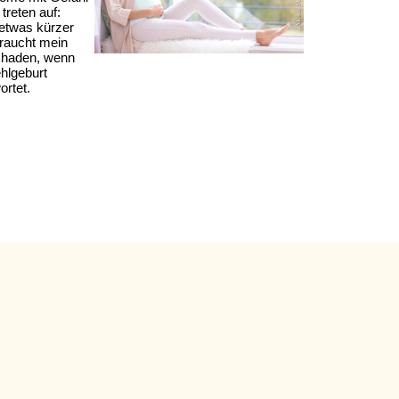
treten auf:
 etwas kürzer
braucht mein
chaden, wenn
hlgeburt
ortet.