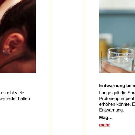
Entwarnung bei
s gibt viele
Lange galt die So
r leider halten
Protonenpumpenhe
erhöhen könnte. Ei
Entwarnung.
Mag…
mehr