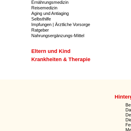
Ernährungsmedizin
Reisemedizin
Aging und Antiaging
Selbsthilfe
Impfungen | Ärztliche Vorsorge
Ratgeber
Nahrungsergänzungs-Mittel
Eltern und Kind
Krankheiten & Therapie
Hinte
Be
Da
De
Di
Fe
Me