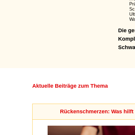
Pr
Sc
Ul
Wa
Die g
Kompl
Schwan
Aktuelle Beiträge zum Thema
Rückenschmerzen: Was hilft 